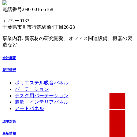
電話番号.090-6016-6168
〒272ー0133
千葉県市川市行徳駅前4丁目26-23
事業内容. 新素材の研究開発、オフィス関連設備、機器の製
造など
会社概要
製品情报
ポリエステル吸音パネル
パーテーション
デスク用パーテーション
FaceBook
装飾・インテリアパネル
アートパネル
INS
環境対策
LinkedIn
最新情報