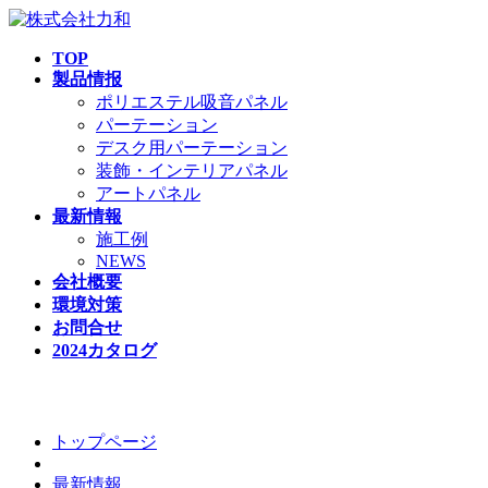
TOP
製品情报
ポリエステル吸音パネル
パーテーション
デスク用パーテーション
装飾・インテリアパネル
アートパネル
最新情報
施工例
NEWS
会社概要
環境対策
お問合せ
2024カタログ
飛沫カットパーテーション
トップページ
最新情報