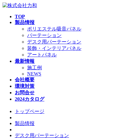
TOP
製品情报
ポリエステル吸音パネル
パーテーション
デスク用パーテーション
装飾・インテリアパネル
アートパネル
最新情報
施工例
NEWS
会社概要
環境対策
お問合せ
2024カタログ
トップページ
製品情报
デスク用パーテーション