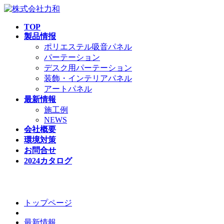
TOP
製品情报
ポリエステル吸音パネル
パーテーション
デスク用パーテーション
装飾・インテリアパネル
アートパネル
最新情報
施工例
NEWS
会社概要
環境対策
お問合せ
2024カタログ
壁面---布貼りパネル
トップページ
最新情報