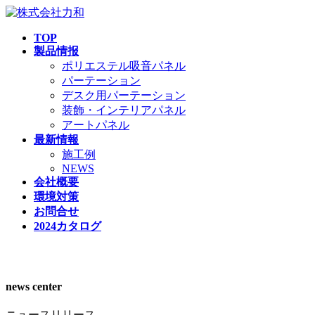
TOP
製品情报
ポリエステル吸音パネル
パーテーション
デスク用パーテーション
装飾・インテリアパネル
アートパネル
最新情報
施工例
NEWS
会社概要
環境対策
お問合せ
2024カタログ
芸術は夢を与え、生活は美を生む。
news center
ニュースリリース